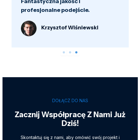
profesjonalizm naprawdę wyróżnia
ich na tle konkurencji.
Jan Kowalski
DOŁĄCZ DO NAS
Zacznij Współpracę Z Nami Już
Dziś!
Skontaktuj się z nami, aby omówić swój projekt i