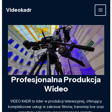
Skip
to
Videokadr
MAIN
content
MEN
Profesjonalna Produkcja
Wideo
VIDEO KADR to lider w produkcji telewizyjnej, oferujący
kompleksowe usługi w zakresie filmów, transmisji live oraz