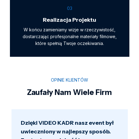
03
Realizacja Projektu
W końcu zamieniamy wizje w rzeczywistość,
dostarczając profesjonalne materiały filmowe,
które spełnią Twoje oczekiwania.
OPINIE KLIENTÓW
Zaufały Nam Wiele Firm
Korzystaliśmy z usług VIDEO KADR
i byliśmy zachwyceni efektami. Ich